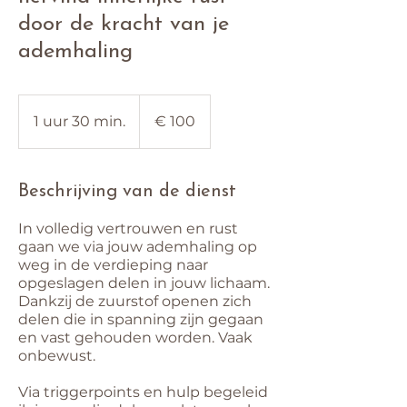
door de kracht van je
ademhaling
100
euro
1 uur 30 min.
1
€ 100
u
u
Beschrijving van de dienst
3
0
In volledig vertrouwen en rust
m
gaan we via jouw ademhaling op
i
weg in de verdieping naar
opgeslagen delen in jouw lichaam.
n
Dankzij de zuurstof openen zich
.
delen die in spanning zijn gegaan
en vast gehouden worden. Vaak
onbewust.
Via triggerpoints en hulp begeleid