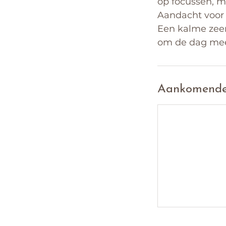
op focussen, ma
Aandacht voor 
Een kalme zeer
om de dag mee
Aankomende 