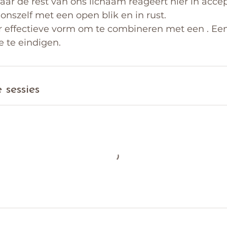
ar de rest van ons lichaam reageert hier in accep
onszelf met een open blik en in rust.
 effectieve vorm om te combineren met een . Een 
 te eindigen.
sessies