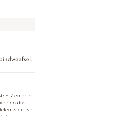
indweefsel.
tress' en door
nning en dus
 delen waar we